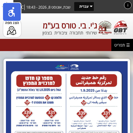
דילוג
i
עברית
29°C
שבת, אוגוסט 8, 2026 - 18:43
לתוכן
העיקרי
הצג מפה
ג'י. בי. טורס בע"מ
שירותי תחבורה ציבורית בצפון
☰ תפריט
מתי מגיע האוטובוס
הבא?