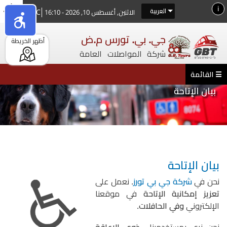
تجاوز
i
العربية
33°C
الاثنين, أغسطس 10, 2026 - 16:10
إلى
المحتوى
جي. بي. تورس م.ض
أظهر الخريطة
الرئيسي
شركة المواصلات العامة
بيان الإتاحة
أنت هنا
بيان الإتاحة
نحن في
شركة جي بي تورز
. نعمل على
تعزيز إمكانية الإتاحة
في موقعنا
الإلكتروني
وفي الحافلات
.