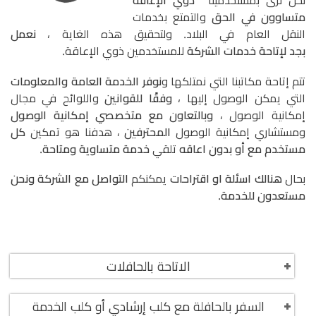
نحن نرى بمستخدمينا
ذوي الإعاقة
متساوون في الحق
والتمتع بخدمات
النقل العام في البلاد. ولتحقيق هذه الغاية ،
نعمل
بجد لإتاحة خدمات الشركة
للمستخدمين ذوي الإعاقة.
تتم إتاحة مكاتبنا التي نمتلكها و
نوفر الخدمة العامة والمعلومات
التي يمكن الوصول إليها ،
وفقًا للقوانين
واللوائح في مجال
إمكانية الوصول ،
وبالتعاون مع متخصصي إمكانية الوصول
ومستشاري إمكانية الوصول
المحترفين
، هدفنا هو تمكين
كل
مستخدم مع أو بدون اعاقه
تلقي
خدمة متساوية ومتاحة
.
بحال
هنالك اسئلة او اقتراحات
يمكنكم
التواصل مع الشركة ونحن
مستعدون للخدمة
.
الاتاحة بالحافلات
عرض
السفر بالحافلة مع كلب إرشادي أو كلب الخدمة
عرض