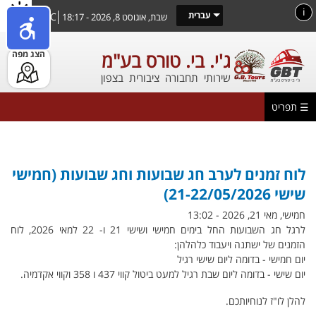
דילוג
i
עברית
31°C
שבת, אוגוסט 8, 2026 - 18:17
לתוכן
העיקרי
הצג מפה
ג'י. בי. טורס בע"מ
שירותי תחבורה ציבורית בצפון
☰ תפריט
הינך נמצא כאן
לוח זמנים לערב חג שבועות וחג שבועות (חמישי
שישי 21-22/05/2026)
חמישי, מאי 21, 2026 - 13:02
לרגל חג השבועות החל בימים חמישי ושישי 21 ו- 22 למאי 2026, לוח
הזמנים של ישתנה ויעבוד כלהלהן:
יום חמישי - בדומה ליום שישי רגיל
יום שישי - בדומה ליום שבת רגיל למעט ביטול קווי 437 ו 358 וקווי אקדמיה.
להלן לו"ז לנוחיותכם.