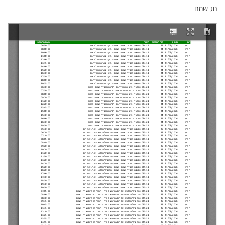
חג שמח