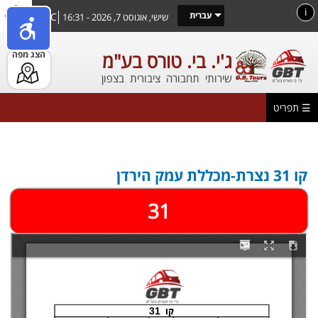
דילוג
i
עברית
30°C
שישי, אוגוסט 7, 2026 - 16:31
לתוכן
העיקרי
הצג מפה
ג'י. בי. טורס בע"מ
שירותי תחבורה ציבורית בצפון
☰ תפריט
הינך נמצא כאן
קו 31 נצרת-מכללת עמק הירדן
31