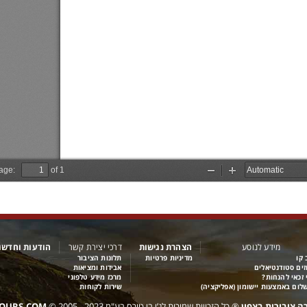
מידע לנוסע
הצהרת נגישות
דרכי יצירת קשר
הודעות וחדשו
 קו
מדיניות פרטיות
תלונות הציבור
זים סטודנטיאלים
אבידות ומציאות
 זכאי להנחות?
מרכז מידע טלפוני
לום באמצעות יישומון (אפליקציה)
שירות לקוחות
ה ציבורית בצפון
®
כל הזכויות שמורות ל
ג’י בי טורס בע"מ
2005 - 2023
©
TOURS.COM