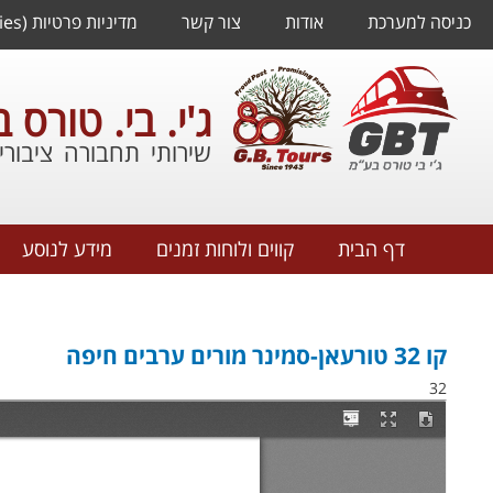
כניסה למערכת
אודות
צור קשר
מדיניות פרטיות (Cookies)
ג'י. בי. טורס 
שירותי תחבורה ציבורי
דף הבית
קווים ולוחות זמנים
מידע לנוסע
קו 32 טורעאן-סמינר מורים ערבים חיפה
32