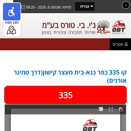
דילוג
i
עברית
26°C
חמישי, אוגוסט 6, 2026 - 08:26
לתוכן
העיקרי
הצג מפה
ג'י. בי. טורס בע"מ
שירותי תחבורה ציבורית בצפון
☰ תפריט
הינך נמצא כאן
קו 335 כפר כנא-בית מעצר קישון(דרך סמינר
אורנים)
335