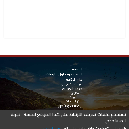
الرئيسية
الخطوط وجداول الاوقات
بيان الإتاحة
سياسة الخصوصية
خدمة العملاء
الشكاوى العامة
المفقودات
مركز الخدمات
الإعلانات والأخبار
نستخدم ملفات تعريف الارتباط على هذا الموقع لتحسين تجربة
GB-TOURS.COM
©
®
جميع الحقوق محفوظة لشركة جي. بي. تورز م.ض 2005 - 2023
المستخدم.
بالنقر على زر "
موافق
"، فإنك توافق على ذلك.
للمزيد
انقر هنا