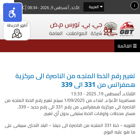
تجاوز
i
العربية
28°C
الأحد, أغسطس 9, 2026 - 08:34
إلى
المحتوى
جي. بي. تورس م.ض
أظهر الخريطة
الرئيسي
شركة المواصلات العامة
أنت هنا
تغيير رقم الخط المتجه من الناصرة الى مركزية
همفراتس من 331 الى 339
الثلاثاء, أغسطس 19, 2025 - 13:33
مسافرينا الأعزاء, ابتداء من 1/09/2025 سيتم تغيير رقم الخط المتجه من
الناصرة الى مركزية همفراتس, من رقم 331 الى رقم جديد – 339.
مسار, محطات واوقات الخط ستبقى بدون أي تغيير.
للتنويه – خط 331 المتجه من الناصرة الى حيفا – البلد التحتى سيبقى على
ما هو عليه اليوم.